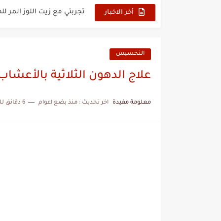
تجربتي مع زيت اللوز المر لل
أخر الاخبار
كريم ميلانو فري لسواد الم
ماسك لشد الوجه وإزالة الت
التخسيس
ماسك لشد الوجه وإزالة التج
علاج الدهون الثلاثية بالأعشا
أفضل تونر طبيعي قابض لل
معلومة مفيدة
اخر تحديث :
منذ بضع اعوام
6 دقائق للقراءة
تجربتي مع كريم بيوديرما للت
أفضل كريم للهالات السودا
علاج الهالات السوداء حول 