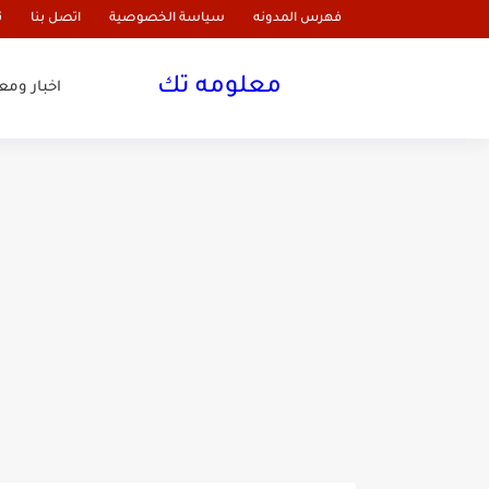
فهرس المدونه
سياسة الخصوصية
اتصل بنا
ن
معلومه تك
اخبار وم
وصفه كريم فير اند لفلي مع 
أفضل تونر طبيعي قابض للم