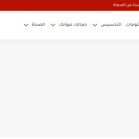
بذة عن المدونة
علومات
التخسيس
جمالك عنوانك
الصحة
الليمون
سام للبشرة الدهنية