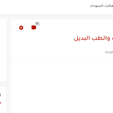
هالات السوداء
فاصل
0
جاعيد للبشرة الجافة سريع المفعول
اعيد للبشرة الدهنية سريع المفعول...
ب والطب البديل
مسام للبشرة المختلطة
فتيح
ء من الصيدلية وسعره رخيص
العين مجرب
ا