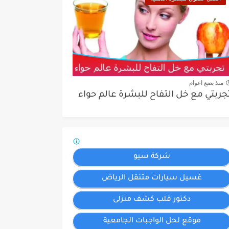
منذ بضع اعوام
جربتي مع خل التفاح للبشرة عالم حواء
شركة سيو
غسيل سيارات متنقل الرياض
دكتور قلب كشف منزلى
موقع لحل الواجبات الجامعية