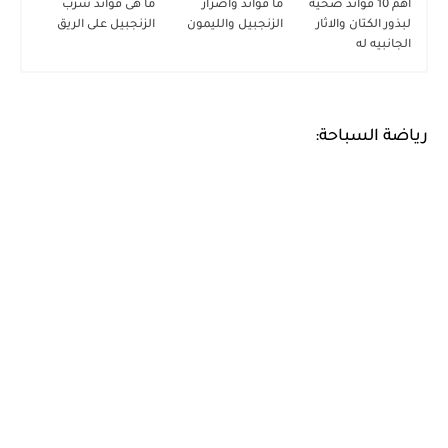
اهم 10 فوائد صحيه
ما فوائد وأضرار
ما هى فوائد شرب
لبذور الكتان والاثار
الزنجبيل والليمون
الزنجبيل على الريق
الجانبيه له
رياضة السباحة: