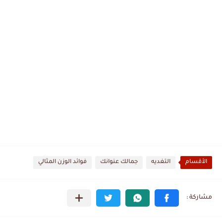
الأقسام
التغديه
جمالك عنوانك
فوائد الوزن المثالي