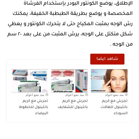
الإطلاق، يوضع الكونتور البودر بإستخدام الفرشاة
المخصصة و يوضع بطريقة الطبطبة الخفيفة، يمكنك
رش الوجه بمثبت المكياج حتى لا يتحرك الكونتور و يعطي
شكل متكتل على الوجه، يرش المثبت من على بعد ٢٠ سم
من الوجه .
شاهد ايضا
منذ بضع اعوام
منذ بضع اعوام
منذ بضع اعوام
تجربتي مع كريم
تجربتي مع كريم
تجربتي مع كريم
بانثينول للهالات
بانثينول للشفايف
بانثينول للخطوط
السوداء
البيضاء