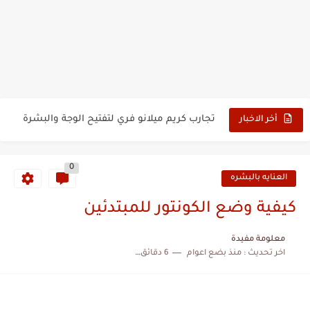
تجربتي مع القرنفل لتكثيف الشعر
خلطة لتطويل الشعر مضمونه خمسة اشبار
تجارب كريم ميلانو فري لتفتيح الوجة والبشرة
أخر الاخبار
وصفه كريم فير اند لفلي مع الليمون
0
أفضل تونر طبيعي قابض للمسام للبشرة الدهنية
العنايه بالبشره
تجربتي مع زيت اللوز المر للهالات السوداء
كيفية وضع الكونتور للمبتدئين
كريم ميلانو فري لسواد المفاصل
معلومة مفيدة
اخر تحديث :
منذ بضع اعوام
6 دقائق للقراءة
ماسك لشد الوجه وإزالة التجاعيد للبشرة الجافة سريع المفعول
ماسك لشد الوجه وإزالة التجاعيد للبشرة الدهنية سريع المفعول...