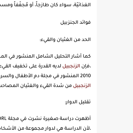
الغذائيّة، سواء كان طازجاً، أو مُجفّفاً ومسح
فوائد الجنزبيل
الحد من الغثيان والقيء:
،فإن
الزنجبيل
لديه القدرة على تخفيف القيء 
2010 المنشور في مجلة دم الأطفال والسرطان وفقًا لدراسة أجراها
الزنجبيل
من شدة القيء والغثيان المصاحب 
تقليل الدوار:
أظهرت دراسة صغيرة نشرت في مجلة ORL أن
،لأن الدراسة هي لدوار مجموعة من الأشخ