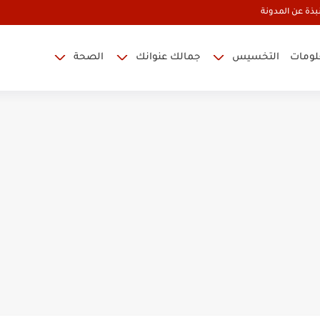
بذة عن المدونة
علومات
التخسيس
جمالك عنوانك
الصحة
لشعر