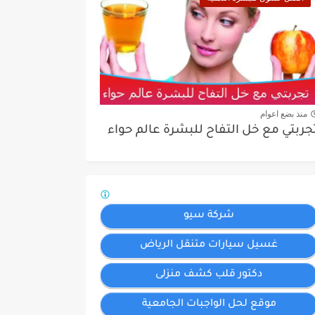
منذ بضع اعوام
جربتي مع خل التفاح للبشرة عالم حواء
شركة سيو
غسيل سيارات متنقل الرياض
دكتور قلب كشف منزلى
موقع لحل الواجبات الجامعية