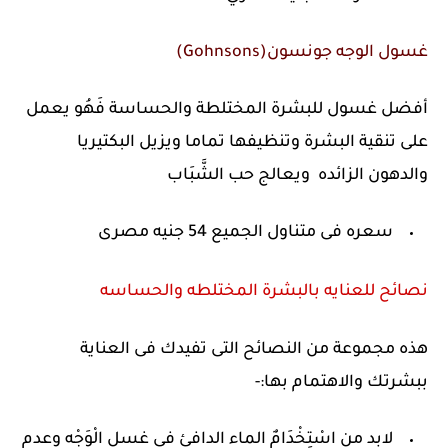
غسول الوجه جونسون(Gohnsons)
أفضل غسول للبشرة المختلطة والحساسة فَهُو يعمل
على تنقية البشرة وتنظيفها تماما ويزيل البكتيريا
والدهون الزائده ويعالج حب الشَّبَاب
سعره فى متناول الجميع 54 جنيه مصرى
نصائح للعنايه بالبشرة المختلطه والحساسه
هذه مجموعة من النصائح التى تفيدك فى العناية
ببشرتك والاهتمام بها:-
لابد من اسْتِخْدَامٌ الماء الدافئ فى غسل الْوَجْه وعدم