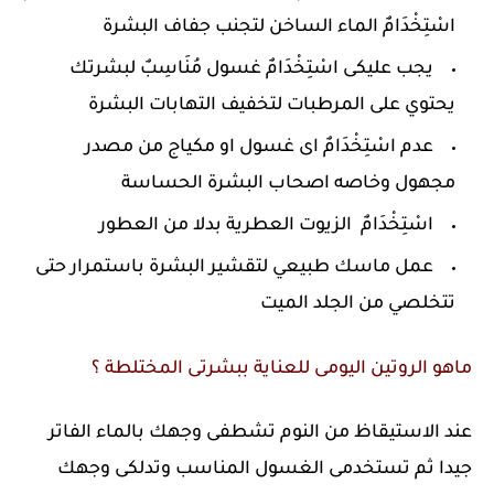
اسْتِخْدَامٌ الماء الساخن لتجنب جفاف البشرة
يجب عليكى اسْتِخْدَامٌ غسول مُنَاسِبٌ لبشرتك
يحتوي على المرطبات لتخفيف التهابات البشرة
عدم اسْتِخْدَامٌ اى غسول او مكياج من مصدر
مجهول وخاصه اصحاب البشرة الحساسة
اسْتِخْدَامٌ الزيوت العطرية بدلا من العطور
عمل ماسك طبيعي لتقشير البشرة باستمرار حتى
تتخلصي من الجلد الميت
ماهو الروتين اليومى للعناية ببشرتى المختلطة ؟
عند الاستيقاظ من النوم تشطفى وجهك بالماء الفاتر
جيدا ثم تستخدمى الغسول المناسب وتدلكى وجهك