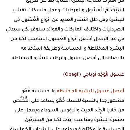
من أهم ما تحتاجه البشره العنايه بها عن طريق
اسْتِخْدَامٌ الْغَسُول والمرطبات وعمل ماسكات تقشير
للبشرة وفى ظل انتشار العديد من انواع الْغَسُول فى
الصيدليات واختلاف الماركات والفوائد سنوفر لكى سيدتي
في هذا المقال أفضل آنواع الغسول المناسب لكلا من
البشره المختلطة و الحساسة وطريقة استخدامه
بالاضافة الى أفضل غسول ومرطب للبشرة المختلطة.
غسول الْوَجْه أوباجي ( Obagi)
أفضل غسول للبشرة المختلطة
والحساسه فَهُو
مشهور جدا بالنسبة للنساء فَهُو يساعد على التَّخَلُّص
من خلايا الْجِلْد الميت والرؤوس السوداء ويعمل على
صنفرة البشرة ومناسب ايضا لكلا من البشرتين
الحساسة والمختلطة ويحتوي على الببتيدات الخماسية