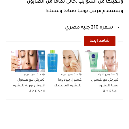
وتنقيتها من الشَّوَائِب .خالى تماما من الصابون
ويستخدم مرتين يوميا صباحا ومساءا
سعره 210 جنيه مصري
شاهد ايضا
منذ بضع اعوام
منذ بضع اعوام
منذ بضع اعوام
تجربتى مع غسول
غسول بيوديرما
تجربتي مع غسول
نيفيا للبشرة
للبشرة المختلطة
لاروش بوزيه للبشرة
المختلطة
المختلطة