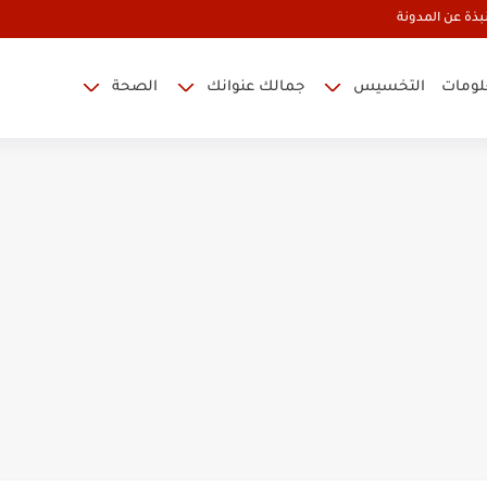
بذة عن المدونة
علومات
التخسيس
جمالك عنوانك
الصحة
مون للتنحيف
 النوم