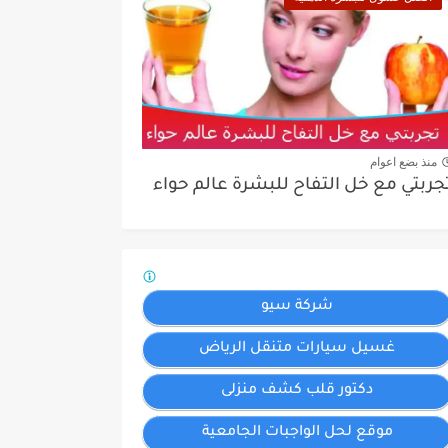
منذ بضع اعوام
جربتي مع خل التفاح للبشرة عالم حواء
شركة سيو
غسيل سيارات متنقل الرياض
دكتور قلب كشف منزلى
موقع لحل الواجبات الجامعية