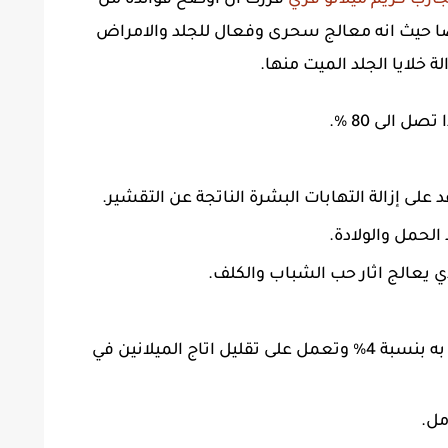
جارب كريم ميلانو فري
قررت ان اوضح فوائده من
يضا حيث انه معالج سحرى وفعال للجلد والامراض
 خلايا الجلد الميت منها.
 الى 80 %.
لى إزالة التهابات البشرة الناتجة عن التقشير.
الحمل والولادة.
من خلال مادة الهيدروكينون التى تكون به بنسبة 4% وتعمل على تقليل اتاج الميلانين في
مل.