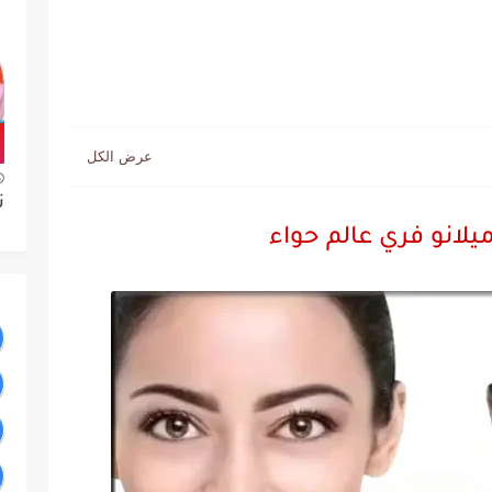
ت
يلانو فري عالم حواء