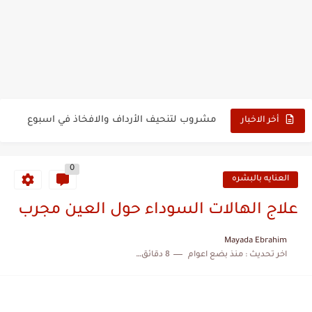
مشروب لتخسيس الأرداف في اسبوع
رجيم سالي فؤاد السحري لانقاص الوزن
مشروب لتنحيف الأرداف والافخاذ في اسبوع
أخر الاخبار
وصفات تخسيس الأرداف والأفخاذ
0
تخسيس الأرداف والمؤخرة
العنايه بالبشره
وصفات تخسيس الأرداف والفخذين
علاج الهالات السوداء حول العين مجرب
تخسيس الأرداف والأفخاذ للنساء في اسبوع
Mayada Ebrahim
رجيم للرضاعة للبطن والارداف ينزل 20 كيلو
اخر تحديث :
منذ بضع اعوام
8 دقائق للقراءة
افضل حبوب تخسيس للمرضعات
تجارب البنات مع الروزماري للشعر عالم حواء