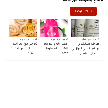
لانتاج بصيلات غير جافة
شاهد ايضا
منذ بضع اعوام
منذ بضع اعوام
منذ بضع اعوام
طريقه استخدام
افضل انواع البروتين
تجربتي مع زيت اللوز
بروتين ثيرابي البرازيلي
للشعر واسعارها
الحلو للشعر للبشرة
الاصلي للشعر
2020
الدهنية