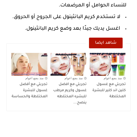
للنساء الحوامل أو المرضعات.
لا تستخدم كريم البانثينول على الجروح أو الحروق.
اغسل يديك جيدًا بعد وضع كريم البانثينول.
شاهد ايضا
منذ بضع اعوام
منذ بضع اعوام
منذ بضع اعوام
تجربتي مع غسول
تجربتي مع افضل
تجربتي مع أفضل
كلين اند كلير للبشرة
غسول وكريم مرطب
غسول للبشرة
المختلطة
للبشره المختلطه
المختلطة والحساسة
ينصح...