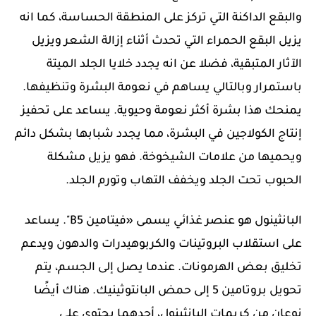
والبقع الداكنة التي تركز على المنطقة الحساسة، كما انه
يزيل البقع الحمراء التي تحدث أثناء إزالة الشعر ويزيل
الآثار المتبقية، فضلا عن انه يجدد خلايا الجلد الميتة
باستمرار وبالتالي يساهم في نعومة البشرة وتنظيفها.
يمنحك هذا بشرة أكثر نعومة وحيوية. يساعد على تحفيز
إنتاج الكولاجين في البشرة، مما يجدد شبابها بشكل دائم
ويحميها من علامات الشيخوخة. فهو يزيل مشكلة
الحبوب تحت الجلد ويخفف التهاب وتورم الجلد.
البانثينول هو عنصر غذائي يسمى «فيتامين B5". يساعد
على استقلاب البروتينات والكربوهيدرات والدهون ويدعم
تخليق بعض الهرمونات. عندما يصل إلى الجسم، يتم
تحويل بروتامين 5 إلى حمض البانتوثينيك. هناك أيضًا
نوعان من كريمات البانثينول، أحدهما يحتوي على