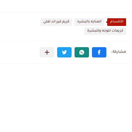
الأقسام
العنايه بالبشره
كريم فير اند لفلي
كريمات للوجه وللبشرة