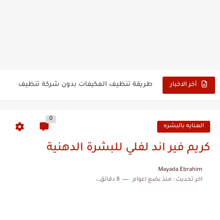
تجربتي مع خل التفاح لتطويل الشعر
تجربتي مع المورينجا للشعر عالم حواء
طريقة تنظيف المكيفات بدون شركة تنظيف
أخر الاخبار
تجربتي مع الشاي الاسود للشعر عالم حواء
0
تجربتي مع بخاخ القرنفل وحبة البركة للشعر
العنايه بالبشره
تجربتي مع القرنفل للشعر مع الشامبو
كريم فير اند لفلي للبشرة الدهنية
تجربتي مع بخاخ القرنفل للشيب عالم حواء
Mayada Ebrahim
اخر تحديث :
منذ بضع اعوام
8 دقائق للقراءة
تجربتي مع حبوب خل التفاح من اي هيرب للتنحيف...
إزالة الجلد الميت من الجسم عالم حواء