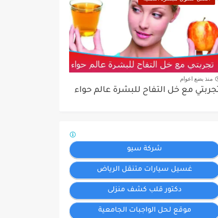
منذ بضع اعوام
جربتي مع خل التفاح للبشرة عالم حواء
شركة سيو
غسيل سيارات متنقل الرياض
دكتور قلب كشف منزلى
موقع لحل الواجبات الجامعية