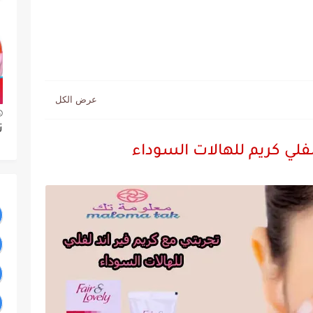
ت
لفلي كريم للهالات السوداء