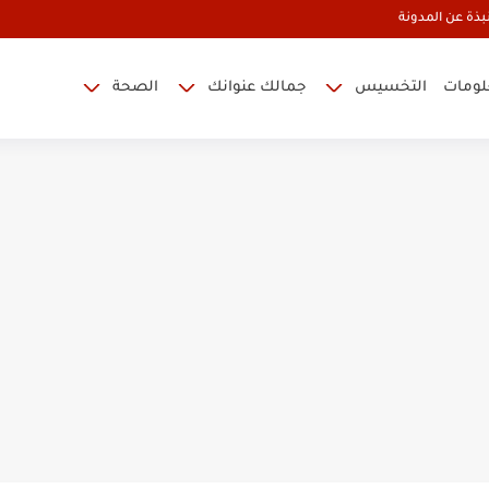
بذة عن المدونة
علومات
التخسيس
جمالك عنوانك
الصحة
عالم حواء
 البطن والأرداف