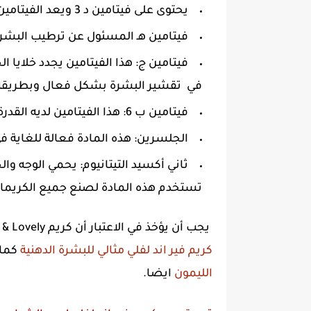
يحتوى على فيتامين د 3 ويعد الفيتامين المسئول عن التفتيح واستعادة حيوية البشرة.
فيتامين هـ المسئول عن ترطيب البشرة
فيتامين ج: هذا الفيتامين يجدد خلايا 
في تقشير البشرة بشكل فعال وبطريقة 
فيتامين ب 6: هذا الفيتامين لديه القدرة على استعادة النضارة والحيوية للبشرة بأكملها.
الجلسرين: هذه المادة فعالة للغاية 
ثاني أكسيد التيتانيوم: يحمي الوجه وا
تستخدم هذه المادة لصنع جميع الكريما
يجب أن يؤخذ في الاعتبار أن كريم Fair & Lovely من جميع الأنواع لا يحتوي على الدهون وبالتالي
كريم فير اند لفلي مثالي للبشرة الدهنية
كما
الليمون
ايضا.