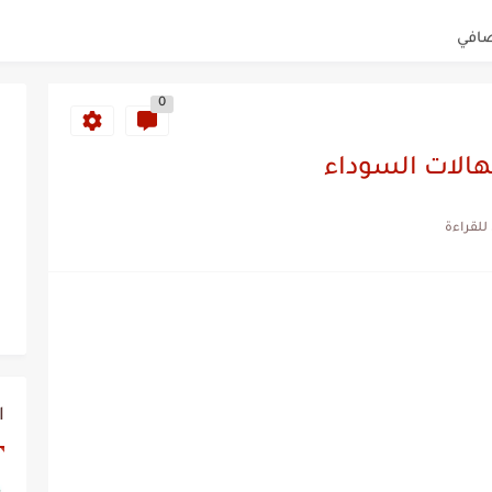
لصافي
ح وإزالة آثار الحبوب...
0
هنية
لهالات السوداء
 ينصح به الأطباء
حواء
ؤوس السوداء
ي اسبوع
ا