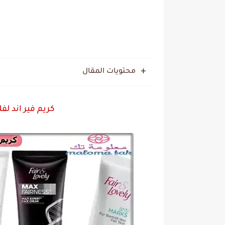
محتويات المقال
كريم فير اند لف