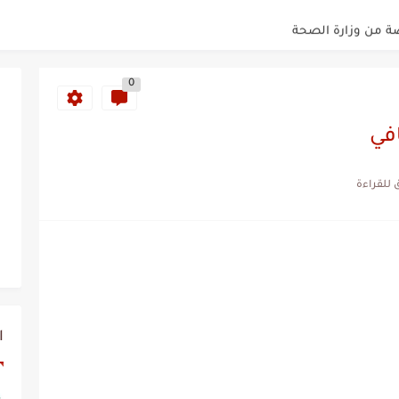
من وزارة الصحة
الدهون
0
افي
ساقين والفخذين والمؤخرة للنساء
ب
من الصيدلية
و المؤخرة
ا