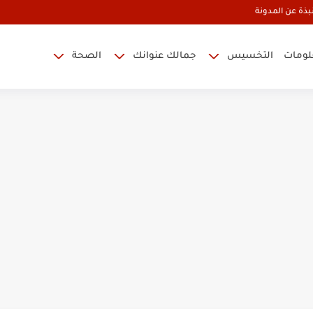
بذة عن المدونة
علومات
التخسيس
جمالك عنوانك
الصحة
اكمة في البطن والأرداف نهائيا
خرة للرجال