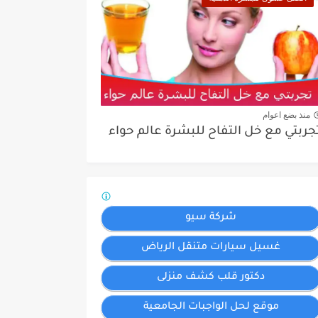
منذ بضع اعوام
جربتي مع خل التفاح للبشرة عالم حواء
شركة سيو
غسيل سيارات متنقل الرياض
دكتور قلب كشف منزلى
موقع لحل الواجبات الجامعية