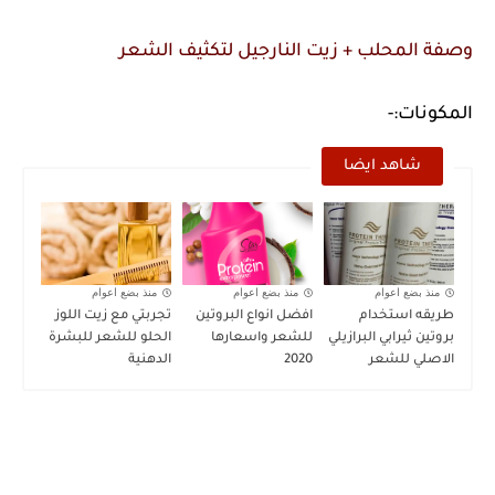
وصفة المحلب + زيت النارجيل لتكثيف الشعر
المكونات:-
شاهد ايضا
منذ بضع اعوام
منذ بضع اعوام
منذ بضع اعوام
طريقه استخدام
افضل انواع البروتين
تجربتي مع زيت اللوز
بروتين ثيرابي البرازيلي
للشعر واسعارها
الحلو للشعر للبشرة
الاصلي للشعر
2020
الدهنية