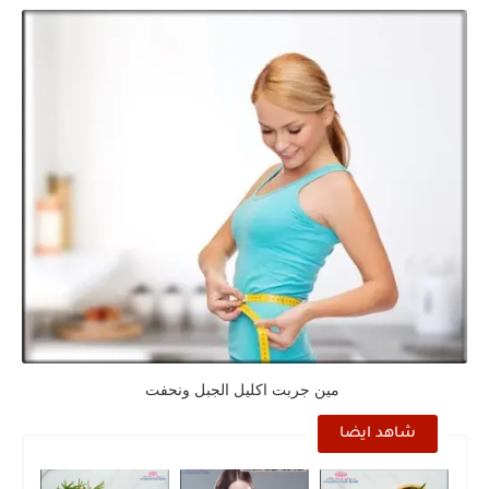
مين جربت اكليل الجبل ونحفت
شاهد ايضا