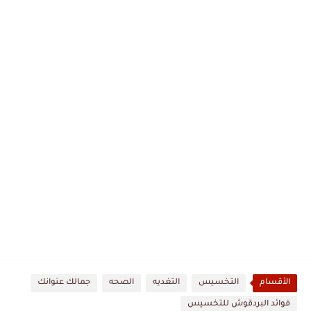
الأقسام
التخسيس
التغديه
الصحه
جمالك عنوانك
فوائد البردقوش للتخسيس