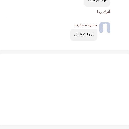
بتوفيق يارب 
أترك ردا
معلومة مفيدة
لى ولك يااخى 