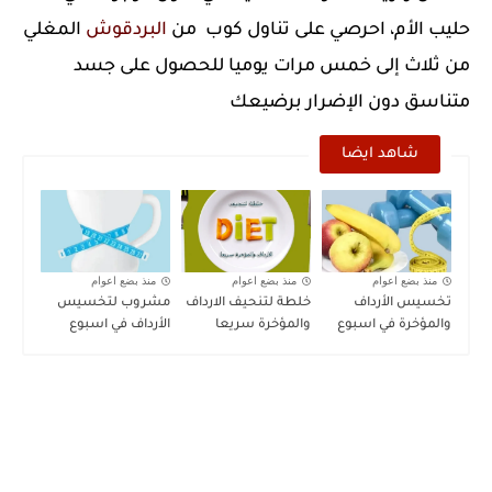
حليب الأم، احرصي على تناول كوب من
البردقوش
المغلي
من ثلاث إلى خمس مرات يوميا للحصول على جسد
متناسق دون الإضرار برضيعك
شاهد ايضا
منذ بضع اعوام
منذ بضع اعوام
منذ بضع اعوام
تخسيس الأرداف
خلطة لتنحيف الارداف
مشروب لتخسيس
والمؤخرة في اسبوع
والمؤخرة سريعا
الأرداف في اسبوع