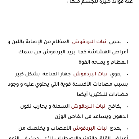
عنه فوائد كثيرة للجسم منها :
يحمي
نبات البردقوش
العظام من الإصابة باللين و
أمراض الهشاشة كما يزيد البردقوش من سمك
العظام و يمنحه القوة
يقوي
نبات البردقوش
جهاز المناعة بشكل كبير
بسبب مضادات الأكسدة قوية التي يحتوي عليه و وجود
مضادات للبكتيريا أيضا
يكافح
نبات البردقوش
السمنة و يحارب تكون
الدهون ويساعد فى انقاص الوزن
يهدئ
نبات البردقوش
الأعصاب و يخلصك من
أمراض القلق والتوتر والاضطراب الذي يحدث في النوم