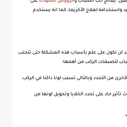
رفقين. يعالج حب الشباب و
الرؤوس السوداء
على
د واستخدامه لعلاج الأكزيما، كما انه يستخدم
د ان تكون على علم بأسباب هذه المشكلة حتى تتجنب
اب لتصبغات الركب من أهمها:
 الأخرى من التجدد وبالتالى تسبب لونا داكنا في الركب.
ين A ومن ثم حدوث تأثير حاد على تجدد الخلايا وتحويل لونها من
.