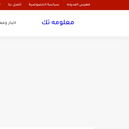
فهرس المدونه
سياسة الخصوصية
اتصل بنا
ن
معلومه تك
اخبار وم
تجربتي مع كريم اكرتين للر
كريم اكرتين للتبيض الركب ف