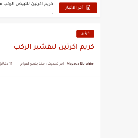
أسرع مشروب لحرق دهون ال
أخر الاخبار
مشروبات للتخسيس السريع 
تجربتي مع كريم ميلانو فري 
اكرتين
تجربتي مع كريم ميلانو فري 
كريم اكرتين لتقشير الركب
الشمر والكمون للتخلص من 
Mayada Ebrahim
اخر تحديث :
منذ بضع اعوام
11 دقائق للقراءة
تجربتي مع كريم ميلانو فري
افضل مرطب للبشرة الدهنية
فوائد زيت شجرة الشاي للب