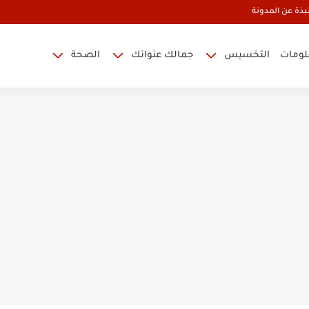
بذة عن المدونة
علومات
التخسيس
جمالك عنوانك
الصحة
ؤوس السوداء
ي اسبوع