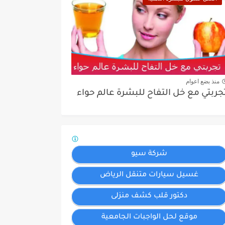
منذ بضع اعوام
جربتي مع خل التفاح للبشرة عالم حواء
شركة سيو
غسيل سيارات متنقل الرياض
دكتور قلب كشف منزلى
موقع لحل الواجبات الجامعية