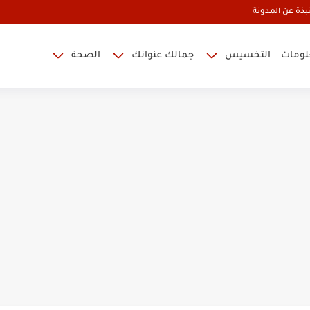
بذة عن المدونة
علومات
التخسيس
جمالك عنوانك
الصحة
 ينصح به الأطباء