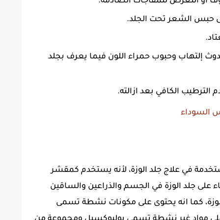
ف او التعرض للمفاجآت الصادمة.
الى حبس الشعر تحت الجلد.
اد.
وث إلتهاب وحبوب حمراء اللون فيما يعرف بجلد
الترطيب الكافي بعد ازالته.
س السوداء
تخدمة في علاج جلد الوزة، لأنه يستخدم كمقشر
 على جلد الوزة في الجسم والذراعين والساقين
د الوزة، كما انه يحتوى على مكونات نشطة تسمى
ًا على مواد غير نشطة تسمى بوليوكسيل ومجموعة من