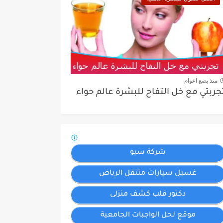
منذ بضع اعوام
جربتي مع خل التفاح للبشرة عالم حواء
شركة سيو
غسيل سيارات متنقل الرياض
دكتور قلب كشف منزلى
موقع لحل الواجبات الجامعية