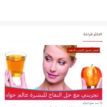
الاكثر قراءة
افضل غسول للبشره الدهنية
منذ بضع اعوام