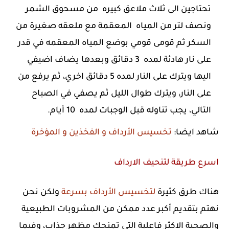
تحتاجين الى ثلاث ملاعق كبيره من مسحوق الشمر
ونصف لتر من المياه المعقمة مع ملعقه صغيرة من
السكر ثم قومى قومي بوضع المياه المعقمه في قدر
على نار هادئة لمده 3 دقائق وبعدها يضاف اضيفي
اليها ويترك على النار لمده 5 دقائق اخري، ثم يرفع من
على النار، ويترك طوال الليل ثم يصفي في الصباح
التالي، يجب تناوله قبل الوجبات لمده 10 أيام.
شاهد ايضا:
تخسيس الأرداف و الفخذين و المؤخرة
اسرع طريقة لتنحيف الارداف
هناك طرق كثيرة
لتخسيس الأرداف بسرعة
ولكن نحن
نهتم بتقديم أكبر عدد ممكن من المشروبات الطبيعية
والصحية الاكثر فاعلية التى تمنحك مظهر جذاب، وفيما